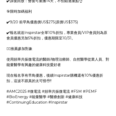
✔️課後回放：會後可重播14天，不怕錯過重點👌
🎯限時加碼福利
✔️9/20 前早鳥優惠價US$275(原價US$375)
✔️報名就送Inspirstar全單10%折扣，專業會員/VIP會員則為原
會員優惠另加5%折扣，優惠期限至10/31。
👩‍⚕️推薦參加對象
使用頻率共振微電流的醫師/物理治療師、自然醫學從業人員、對
能量醫學有興趣的健康科技愛好者
現在報名享有早鳥優惠，後續Inspirstar購機還有10%優惠折
扣，這波不跟真的太可惜🥹!!
#AMC2025 #微電流 #頻率共振微電流 #FSM #PEMF
#BioEnergy #能量醫學 #醫療創新 #健康科技
#ContinuingEducation #Inspirstar