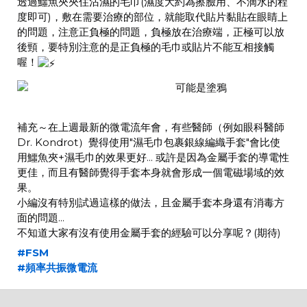
透過鱷魚夾夾住沾濕的毛巾(濕度大約為擦臉用、不滴水的程
度即可)，敷在需要治療的部位，就能取代貼片黏貼在眼睛上
的問題，注意正負極的問題，負極放在治療端，正極可以放
後頸，要特別注意的是正負極的毛巾或貼片不能互相接觸
喔！
補充～在上週最新的微電流年會，有些醫師（例如眼科醫師
Dr. Kondrot）覺得使用"濕毛巾包裹銀線編織手套"會比使
用鱷魚夾+濕毛巾的效果更好... 或許是因為金屬手套的導電性
更佳，而且有醫師覺得手套本身就會形成一個電磁場域的效
果。
小編沒有特別試過這樣的做法，且金屬手套本身還有消毒方
面的問題...
不知道大家有沒有使用金屬手套的經驗可以分享呢？(期待)
#FSM
#頻率共振微電流