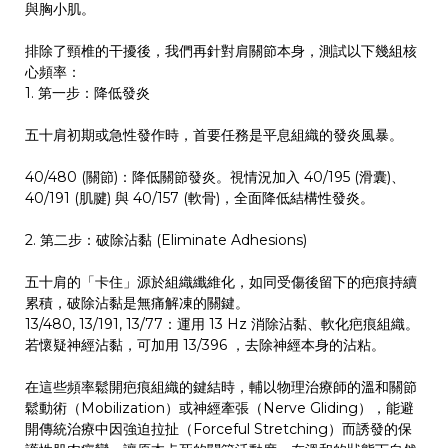
與胸小肌。 ​
排除了頸椎的干擾後，我們再針對肩關節本身，測試以下幾組核
心頻率：
1. 第一步：降低發炎 ​
五十肩初期或急性發作時，首要任務是平息組織的發炎風暴。
40/480 (關節)：降低關節發炎。視情況加入 40/195 (滑囊)、
40/191 (肌腱) 與 40/157 (軟骨)，全面降低結構性發炎。
2. 第二步：破除沾黏 (Eliminate Adhesions)
五十肩的「卡住」源於組織纖維化，如同受傷後留下的疤痕持續
累積，破除沾黏是無痛解凍的關鍵。
13/480, 13/191, 13/77：運用 13 Hz 消除沾黏、軟化疤痕組織。
若懷疑神經沾黏，可加用 13/396 ，去除神經本身的沾粘。
在這些頻率鬆開疤痕組織的鍵結時，輔以物理治療師的溫和關節
鬆動術（Mobilization）或神經牽張（Nerve Gliding），能避
開傳統治療中因強迫拉扯（Forceful Stretching）而誘發的保