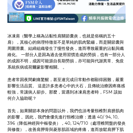
冰凍肩（醫學上稱為沾黏性肩關節囊炎，也就是俗稱的五十
肩），其核心的病理特徵並不是單純的肌肉緊繃，而是關節囊與
周圍滑囊、結締組織發生了慢性發炎，進而導致嚴重的沾黏與纖
維化。 一部分人是因為過去使用習慣造成的勞損，也有一部分人
的成因不明，成因可能源自長期勞損，亦可能與代謝異常、免疫
系統疾病或荷爾蒙影響相關。 。
患者常因夜間劇痛驚醒，甚至連完成日常動作都顯得困難，嚴重
影響生活品質。 這是許多患者心中的大石，且傳統治療因疼痛感
較強，常讓病人卻步。那麼，當遇到冰凍肩患者時，FSM 該如
何介入協助呢？
首先，如果關節本身的問題以外，我們也須考量頸椎對肩膀肌肉
的影響 。因此，我們會優先進行頸椎治療：透過 40/ 94, 10,
396（降低神經與中樞發炎），40, 124/710（處理椎間盤的發炎
與修復），改善肩胛骨與菱形肌區域的疼痛，進而放鬆肩胛下肌