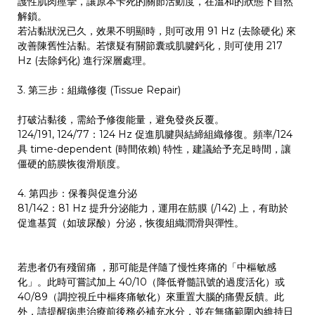
護性肌肉痙攣，讓原本卡死的關節活動度，在溫和的狀態下自然
解鎖。
若沾黏狀況已久，效果不明顯時，則可改用 91 Hz (去除硬化) 來
改善陳舊性沾黏。若懷疑有關節囊或肌腱鈣化，則可使用 217
Hz (去除鈣化) 進行深層處理。
3. 第三步：組織修復 (Tissue Repair)
打破沾黏後，需給予修復能量，避免發炎反覆。 ​
124/191, 124/77：124 Hz 促進肌腱與結締組織修復。頻率/124
具 time-dependent (時間依賴) 特性，建議給予充足時間，讓
僵硬的筋膜恢復滑順度。
4. 第四步：保養與促進分泌 ​
81/142：81 Hz 提升分泌能力，運用在筋膜 (/142) 上，有助於
促進基質（如玻尿酸）分泌，恢復組織潤滑與彈性。
若患者仍有殘留痛 ，那可能是伴隨了慢性疼痛的「中樞敏感
化」。此時可嘗試加上 40/10（降低脊髓訊號的過度活化）或
40/89（調控視丘中樞疼痛敏化）來重置大腦的痛覺反饋。此
外，請提醒病患治療前後務必補充水分，並在無痛範圍內維持日